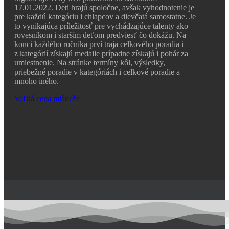
17.01.2022. Deti hrajú spoločne, avšak vyhodnotenie je
pre každú kategóriu i chlapcov a dievčatá samostatne. Je
to vynikajúca príležitosť pre vychádzajúce talenty ako
rovesníkom i starším deťom predviesť čo dokážu. Na
konci každého ročníka prví traja celkového poradia i
z kategórií získajú medaile prípadne získajú i pohár za
umiestnenie. Na stránke termíny kôl, výsledky,
priebežné poradie v kategóriách i celkové poradie a
mnoho iného.
Veľká cena mládeže