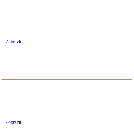
označenie "východ"
1. LIGA
Súpisky, losovanie, výsledky...
Zobraziť
4. LIGA
označenie "C 21"
4. LIGA
Súpisky, losovanie, výsledky...
Zobraziť