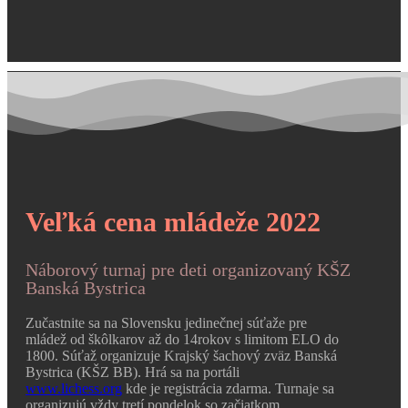
Veľká cena mládeže 2022
Náborový turnaj pre deti organizovaný KŠZ
Banská Bystrica
Zučastnite sa na Slovensku jedinečnej súťaže pre
mládež od škôlkarov až do 14rokov s limitom ELO do
1800. Súťaž organizuje Krajský šachový zväz Banská
Bystrica (KŠZ BB). Hrá sa na portáli
www.lichess.org
kde je registrácia zdarma. Turnaje sa
organizujú vždy tretí pondelok so začiatkom