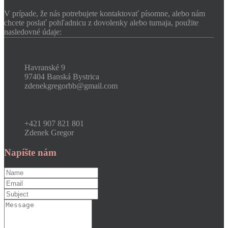
V prípade, že nás potrebujete kontaktovať písomne, alebo nám
chcete poslať pohľadnicu z dovolenky alebo turnaja, použite
nasledovné údaje:
Havranské 9
97404 Banská Bystrica
zdenekgregorbb@gmail.com
+421 907 821 801
Zdenek Gregor
Napíšte nám