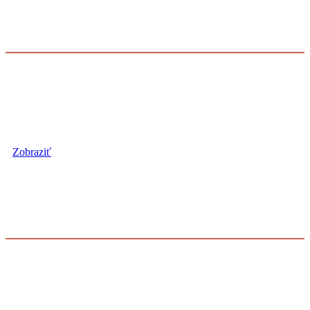
3. LIGA
označenie "C2"
3. LIGA
Súpisky, losovanie, výsledky...
Zobraziť
5. LIGA
označenie "C 21"
5. LIGA