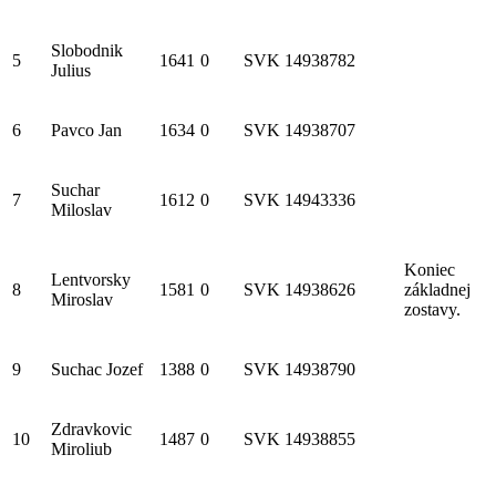
Slobodnik
5
1641
0
SVK
14938782
Julius
6
Pavco Jan
1634
0
SVK
14938707
Suchar
7
1612
0
SVK
14943336
Miloslav
Koniec
Lentvorsky
8
1581
0
SVK
14938626
základnej
Miroslav
zostavy.
9
Suchac Jozef
1388
0
SVK
14938790
Zdravkovic
10
1487
0
SVK
14938855
Miroliub