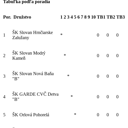
Tabuľka podľa poradia
Por.
Družstvo
1
2
3
4
5
6
7
8
9
10
TB1
TB2
TB3
ŠK Slovan Hrnčiarske
1
*
0
0
0
Zalužany
ŠK Slovan Modrý
2
*
0
0
0
Kameň
ŠK Slovan Nová Baňa
3
*
0
0
0
"B"
ŠK GARDE CVČ Detva
4
*
0
0
0
"B"
5
ŠK Orlová Pohorelá
*
0
0
0