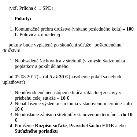
(viď. Príloha č. 1 SPD)
Pokuty:
Kontumačná prehra družstva (vrátane posledného kola)
–
100
€
. Polovica z uhradenej
pokuty bude vyplatená po skončení súťaže „poškodenému“
družstvu!
Neobsadená šachovnica v stretnutí (v zmysle Sadzobníka
poplatkov a pokút účinného
od 05.08.2017)
–
od 5 až 30 €
(násobenie pokút sa nebude
uplatňovať)
Neodôvodnené nenastúpenie hráča základnej zostavy v
priebehu celej súťaže
–
10 €
Nenahlásenie výsledku stretnutia v stanovenom termíne
–
do
10 €
Neodoslanie zápisu o stretnutí v stanovenom termíne
–
do
10
€
Porušenie
Rozpisu súťaže
,
Pravidiel šachu FIDE
alebo
Súťažného poriadku