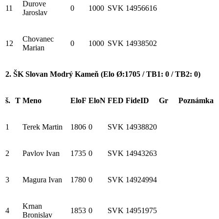
Durove
11
0
1000
SVK
14956616
Jaroslav
Chovanec
12
0
1000
SVK
14938502
Marian
2. ŠK Slovan Modrý Kameň (Elo Ø:1705 / TB1: 0 / TB2: 0)
š.
T
Meno
EloF
EloN
FED
FideID
Gr
Poznámka
1
Terek Martin
1806
0
SVK
14938820
2
Pavlov Ivan
1735
0
SVK
14943263
3
Magura Ivan
1780
0
SVK
14924994
Krnan
4
1853
0
SVK
14951975
Bronislav