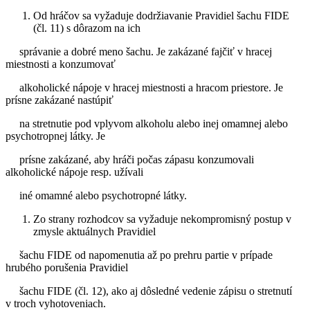
Od hráčov sa vyžaduje dodržiavanie Pravidiel šachu FIDE
(čl. 11) s dôrazom na ich
správanie a dobré meno šachu. Je zakázané fajčiť v hracej
miestnosti a konzumovať
alkoholické nápoje v hracej miestnosti a hracom priestore. Je
prísne zakázané nastúpiť
na stretnutie pod vplyvom alkoholu alebo inej omamnej alebo
psychotropnej látky. Je
prísne zakázané, aby hráči počas zápasu konzumovali
alkoholické nápoje resp. užívali
iné omamné alebo psychotropné látky.
Zo strany rozhodcov sa vyžaduje nekompromisný postup v
zmysle aktuálnych Pravidiel
šachu FIDE od napomenutia až po prehru partie v prípade
hrubého porušenia Pravidiel
šachu FIDE (čl. 12), ako aj dôsledné vedenie zápisu o stretnutí
v troch vyhotoveniach.