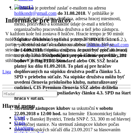
Prihlášku
je potrebné zaslať e-mailom na adresu
holikondr@gmail.com
do 31.08.2018
. V prihláške je
potrebné uviesť názov družstva, adresa hracej miestnosti,
Informácie pre hráčov
meno, priezvisko a kontaktné údaje (e-mail a telefón)
organizačného pracovníka družstva a tiež jeho zástupcu.
V každom kole hrá zostava 8 hráčov. Hracie tempo je 90 minút
na 40 ťahov + 30 sekúnd na ťah a potom 30 minút do konca
Súpisku družstva
, vyplnenú v zmysle SPD (čl. 5.1. a 5.2.),
partie + 30 sekúnd na ťah s čakacou dobou 30min. Hrá sa
je potrebné zaslať e-mailom na adresu
holikondr@gmail.com
striedavo doma alebo vonku u súpera. Je potrebné prísť do hracej
do 14.09.2018.
Súpiska družstva nemusí byť opečiatkovaná
miestnosti do 10hod. Odporúčame aspoň 15min. vopred aby sme
ani podpísaná.
Rozhodujúci pre posúdenie pravidla „201
stihli vybaviť formality k zápisu.
bodov“ je Rtg FIDE Standard alebo OK SSŽ hráča
platný ku dňu 01.09.2018. To platí aj pre hráčov
doplňovaných na súpisku družstva podľa článku 5.1.
Liga
SPD v priebehu súťaže.
Na súpiske družstva môžu byť
uvedení členovia príslušného klubu, naturalizovaný
cudzinci, CIS Premium členovia SŠZ alebo držitelia
licencii, ktorí spĺňajú požiadavky článku 4.3. SPD na štart
hráča v súťaži.
Hlavné menu
Stretnutie zástupcov klubov
sa uskutoční
v sobotu
22.09.2018 o 12:00 hod.
na Internáte Ekonomickej fakulty
Úvod
UMB v Banskej Bystrici, Trieda SNP č. 53, 300 m od hlavnej
O nás
železničnej stanice. Na stretnutí zástupcov klubov počas
Akadémia
losovaní krajských súťaží dňa 23.09.2017 sa hlasovaním