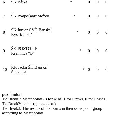
6
ŠK Bátka
*
0
0
0
7
ŠK Podpoľanie Stožok
*
0
0
0
ŠK Junior CVČ Banská
8
*
0
0
0
Bystrica "C"
ŠK POSTOJ.sk
9
*
0
0
0
Kremnica "B"
Klopačka ŠK Banská
10
*
0
0
0
Štiavnica
poznámka:
Tie Break1: Matchpoints (3 for wins, 1 for Draws, 0 for Losses)
Tie Break2: points (game-points)
Tie Break3: The results of the teams in then same point group
according to Matchpoints