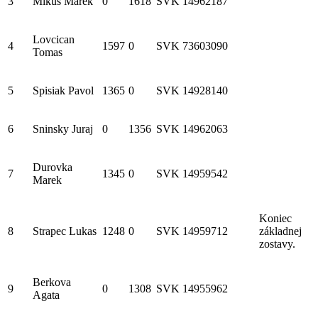
3
Mikus Marek
0
1618
SVK
14962187
Lovcican
4
1597
0
SVK
73603090
Tomas
5
Spisiak Pavol
1365
0
SVK
14928140
6
Sninsky Juraj
0
1356
SVK
14962063
Durovka
7
1345
0
SVK
14959542
Marek
Koniec
8
Strapec Lukas
1248
0
SVK
14959712
základnej
zostavy.
Berkova
9
0
1308
SVK
14955962
Agata