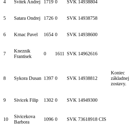
4
Svitek Andrej
1719
0
SVK
14938804
5
Satara Ondrej
1726
0
SVK
14938758
6
Krnac Pavel
1654
0
SVK
14938600
Kneznik
7
0
1611
SVK
14962616
Frantisek
Koniec
8
Sykora Dusan
1397
0
SVK
14938812
základnej
zostavy.
9
Sivicek Filip
1302
0
SVK
14949300
Sivicekova
10
1096
0
SVK
73618918
CIS
Barbora