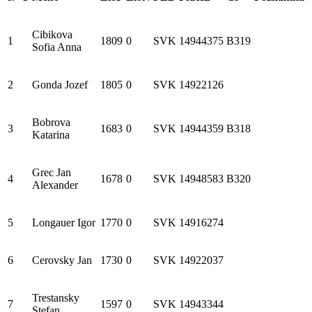
Cibikova
1
1809
0
SVK
14944375
B319
Sofia Anna
2
Gonda Jozef
1805
0
SVK
14922126
Bobrova
3
1683
0
SVK
14944359
B318
Katarina
Grec Jan
4
1678
0
SVK
14948583
B320
Alexander
5
Longauer Igor
1770
0
SVK
14916274
6
Cerovsky Jan
1730
0
SVK
14922037
Trestansky
7
1597
0
SVK
14943344
Stefan