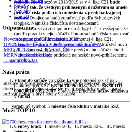
Krúžok pre deti
rozhodlo, že od sezóny 2018/2019 sa v 4. lige C21
bude
Súťaže
losovať tak, že všetkým prihláseným družstvám sa umelo
Novinky
priradia čísla podľa ich umiestenia z predchádzajúcej
Kontakt
sezóny.
Dvojice sa budú zoraďovať podľa Schurigových
tabuliek. Najnižšie číslo/čísla dostane/dostanú
Odporúčame
družstvo/družstvá zostupujúce do 4. ligy C21 z vyššej súťaže
(podľa poradia v tejto súťaži). Potom sa budú čísla zoraďovať
vzostupne podľa umiestnenia v samotnej 4. lige C21.
Novoročný turnaj a GPX mládeže 2023
Najvyššie číslo/čísla dostane/dostanú družstvo/družstvá novo-
OPEN Banská Bystrica + Veľká cena mládeže 2023
prihlásené do 4. ligy C21, ktoré predtým túto súťaž nehrali.
MEU 2023 Kouty nad Desnou ČR
Najvyššie číslo bude pridelené najneskôr novo-prihlásenému
MSR v dorasteneckej lige
družstvo.
1.liga ročník 2021
Naša práca
Vklad do súťaže
vo výške
15 €
je potrebné zaslať na
Snažíme sa sprostredkovať Vám zážitky zo všetkých podujatí na
bankový účet KŠZ BB
do 14.09.2018.
IBAN:
SK38 1111
ktorých sa zúčastňujeme, aby ste Vy aj Vaši blízky mohli s nami
0000 0010 6392 2007
, Správa pre príjemcu:
názov družstva
prežívať radosť z hry i pocity víťazstva!
v súťaži
Variabilný symbol:
5-miestne číslo klubu v matrike SŠZ
Muži TOP 10
Cenový fond:
I. miesto 50 €, II. miesto 30 €, III. miesto
20 €