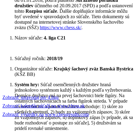
od 01.01.2018, podľa platného
Súťažného poriadku
družstiev
účinného od 20.09.2017 (SPD) a podľa ustanovení
tohto
Rozpisu súťaže
. Ďalšie doplňujúce informácie môžu
byť uvedené v spravodajoch zo súťaže. Tieto dokumenty sú
dostupné na internetovej stránke Slovenského šachového
zväzu (SŠZ)
https://www.chess.sk/
.
Názov súťaže:
4. liga C21
Súťažný ročník:
2018/19
Organizátor súťaže:
Krajský šachový zväz Banská Bystrica
(KŠZ BB)
Systém hry:
Súťaž osemčlenných družstiev hraná
jednokolovo systémom každý s každým podľa vyžrebovania.
Domáce družstvo má na prvej šachovnici biele figúry. Na
Zobraziť spravodaj pre 4.ligu
ostatných šachovniciach sa farba figúrok strieda. V prípade
Zobraziť kalendár súťaží na www.chess.sk
rovnosti bodov o poradí družstiev rozhoduje: 1) skóre zo
všetkých stretnutí, 2) body zo vzájomných zápasov, 3) skóre
Zobraziť výsledky na www.chessresults.com
zo vzájomných zápasov, 4) doplnkový zápas [v prípade, ak sa
bude rozhodovať o postupe zo súťaže], 5) družstvám sa
pridelí rovnaké umiestnenie.