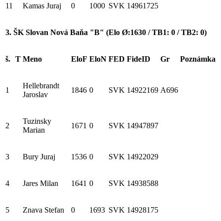
11
Kamas Juraj
0
1000
SVK
14961725
3. ŠK Slovan Nová Baňa "B" (Elo Ø:1630 / TB1: 0 / TB2: 0)
š.
T
Meno
EloF
EloN
FED
FideID
Gr
Poznámka
Hellebrandt
1
1846
0
SVK
14922169
A696
Jaroslav
Tuzinsky
2
1671
0
SVK
14947897
Marian
3
Bury Juraj
1536
0
SVK
14922029
4
Jares Milan
1641
0
SVK
14938588
5
Znava Stefan
0
1693
SVK
14928175