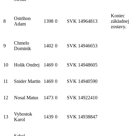
Koniec
Ostrihon
8
1398
0
SVK
14964813
základnej
Adam
zostavy.
Chmelo
9
1402
0
SVK
14946653
Dominik
10
Holik Ondrej
1469
0
SVK
14948605
11
Snider Martin
1469
0
SVK
14940590
12
Nosal Matus
1473
0
SVK
14922410
Vybostok
13
1439
0
SVK
14938847
Karol
Sabol