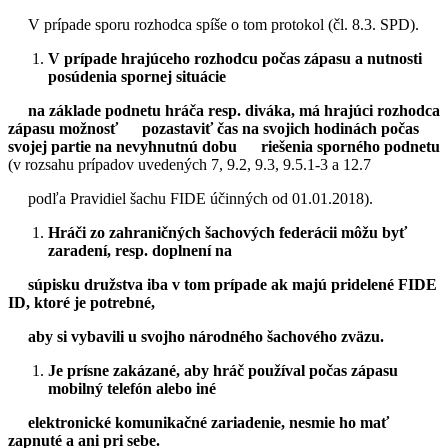
V prípade sporu rozhodca spíše o tom protokol (čl. 8.3. SPD).
V prípade hrajúceho rozhodcu počas zápasu a nutnosti
posúdenia spornej situácie
na základe podnetu hráča resp. diváka, má hrajúci rozhodca
zápasu možnosť pozastaviť čas na svojich hodinách počas
svojej partie na nevyhnutnú dobu riešenia sporného podnetu
(v rozsahu prípadov uvedených 7, 9.2, 9.3, 9.5.1-3 a 12.7
podľa Pravidiel šachu FIDE účinných od 01.01.2018).
Hráči zo zahraničných šachových federácii môžu byť
zaradení, resp. doplnení na
súpisku družstva iba v tom prípade ak majú pridelené FIDE
ID, ktoré je potrebné,
aby si vybavili u svojho národného šachového zväzu.
Je prísne zakázané, aby hráč používal počas zápasu
mobilný telefón alebo iné
elektronické komunikačné zariadenie, nesmie ho mať
zapnuté a ani pri sebe.