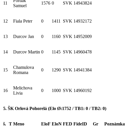
Fortiak
11
1576
0
SVK
14943824
Samuel
12
Fiala Peter
0
1411
SVK
14932172
13
Durcov Jan
0
1160
SVK
14952009
14
Durcov Martin
0
1145
SVK
14960478
Chamulova
15
0
1290
SVK
14941384
Romana
Melichova
16
0
1000
SVK
14960192
Livia
5. ŠK Orlová Pohorelá (Elo Ø:1752 / TB1: 0 / TB2: 0)
š.
T
Meno
EloF
EloN
FED
FideID
Gr
Poznámka