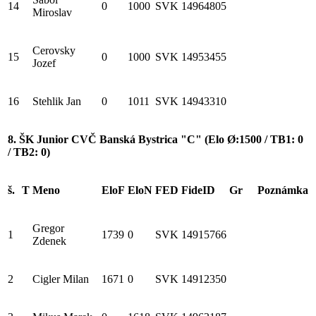
14
0
1000
SVK
14964805
Miroslav
Cerovsky
15
0
1000
SVK
14953455
Jozef
16
Stehlik Jan
0
1011
SVK
14943310
8. ŠK Junior CVČ Banská Bystrica "C" (Elo Ø:1500 / TB1: 0
/ TB2: 0)
š.
T
Meno
EloF
EloN
FED
FideID
Gr
Poznámka
Gregor
1
1739
0
SVK
14915766
Zdenek
2
Cigler Milan
1671
0
SVK
14912350