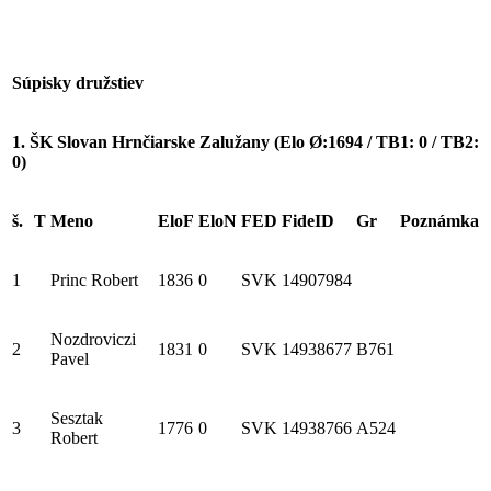
Súpisky družstiev
1. ŠK Slovan Hrnčiarske Zalužany (Elo Ø:1694 / TB1: 0 / TB2:
0)
š.
T
Meno
EloF
EloN
FED
FideID
Gr
Poznámka
1
Princ Robert
1836
0
SVK
14907984
Nozdroviczi
2
1831
0
SVK
14938677
B761
Pavel
Sesztak
3
1776
0
SVK
14938766
A524
Robert