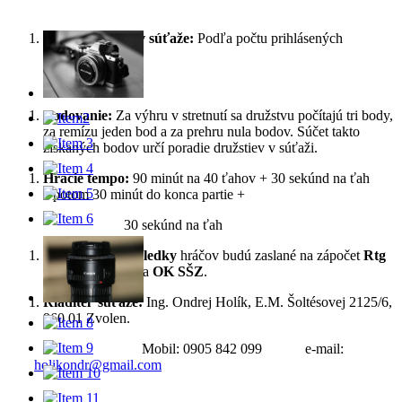
Počet účastníkov súťaže:
Podľa počtu prihlásených
družstiev.
Bodovanie:
Za výhru v stretnutí sa družstvu počítajú tri body,
za remízu jeden bod a za prehru nula bodov. Súčet takto
získaných bodov určí poradie družstiev v súťaži.
Hracie tempo:
90 minút na 40 ťahov + 30 sekúnd na ťah
a potom 30 minút do konca partie +
30 sekúnd na ťah
Individuálne výsledky
hráčov budú zaslané na zápočet
Rtg
FIDE Standard
a
OK SŠZ
.
Riaditeľ súťaže:
Ing. Ondrej Holík, E.M. Šoltésovej 2125/6,
960 01 Zvolen.
Mobil: 0905 842 099 e-mail:
holikondr@gmail.com