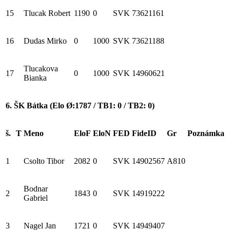
15
Tlucak Robert
1190
0
SVK
73621161
16
Dudas Mirko
0
1000
SVK
73621188
Tlucakova
17
0
1000
SVK
14960621
Bianka
6. ŠK Bátka (Elo Ø:1787 / TB1: 0 / TB2: 0)
š.
T
Meno
EloF
EloN
FED
FideID
Gr
Poznámka
1
Csolto Tibor
2082
0
SVK
14902567
A810
Bodnar
2
1843
0
SVK
14919222
Gabriel
3
Nagel Jan
1721
0
SVK
14949407