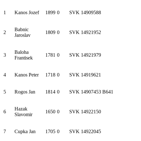
1
Kanos Jozef
1899
0
SVK
14909588
Babnic
2
1809
0
SVK
14921952
Jaroslav
Baloha
3
1781
0
SVK
14921979
Frantisek
4
Kanos Peter
1718
0
SVK
14919621
5
Rogos Jan
1814
0
SVK
14907453
B641
Hazak
6
1650
0
SVK
14922150
Slavomir
7
Cupka Jan
1705
0
SVK
14922045