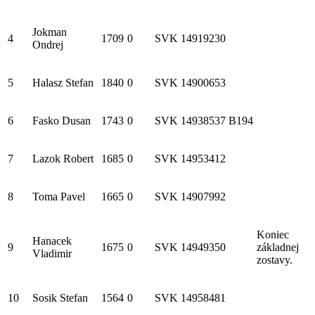
Jokman
4
1709
0
SVK
14919230
Ondrej
5
Halasz Stefan
1840
0
SVK
14900653
6
Fasko Dusan
1743
0
SVK
14938537
B194
7
Lazok Robert
1685
0
SVK
14953412
8
Toma Pavel
1665
0
SVK
14907992
Koniec
Hanacek
9
1675
0
SVK
14949350
základnej
Vladimir
zostavy.
10
Sosik Stefan
1564
0
SVK
14958481