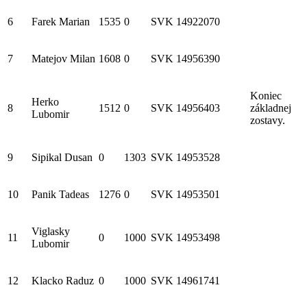
6
Farek Marian
1535
0
SVK
14922070
7
Matejov Milan
1608
0
SVK
14956390
Koniec
Herko
8
1512
0
SVK
14956403
základnej
Lubomir
zostavy.
9
Sipikal Dusan
0
1303
SVK
14953528
10
Panik Tadeas
1276
0
SVK
14953501
Viglasky
11
0
1000
SVK
14953498
Lubomir
12
Klacko Raduz
0
1000
SVK
14961741