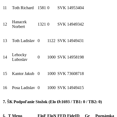
11
Toth Richard
1581
0
SVK
14953404
Hanacek
12
1321
0
SVK
14949342
Norbert
13
Toth Ladislav
0
1122
SVK
14949431
Lehocky
14
0
1000
SVK
14958198
Luboslav
15
Kantor Jakub
0
1000
SVK
73608718
16
Posa Ladislav
0
1000
SVK
14949415
7. ŠK Podpoľanie Stožok (Elo Ø:1693 / TB1: 0 / TB2: 0)
š.
T
Meno
EloF
EloN
FED
FideID
Gr
Poznámka