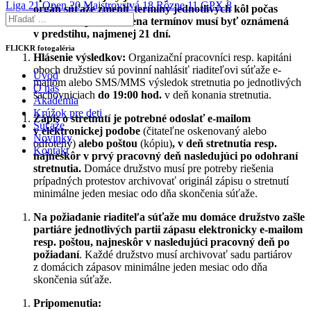
Liga
21
Open
20
Majstrovstvá
18
Rôzne
11
GPX
8
orgán súťaže zmeniť termíny jednotlivých kôl počas
súťaže. Prípadná zmena termínov musí byť oznámená
v predstihu, najmenej 21 dní.
FLICKR fotogaléria
Hlásenie výsledkov:
Organizační pracovníci resp. kapitáni
oboch družstiev sú povinní nahlásiť riaditeľovi súťaže e-
Úvod
mailom alebo SMS/MMS výsledok stretnutia po jednotlivých
O nás
šachovniciach
do
19:00 hod.
v deň konania stretnutia.
Akadémia
Krúžok pre deti
Zápis o stretnutí je potrebné odoslať e-mailom
Súťaže
v elektronickej podobe
(čitateľne oskenovaný alebo
Novinky
odfotený)
alebo poštou
(kópiu)
, v deň stretnutia resp.
Kontakt
najneskôr v prvý pracovný deň nasledujúci po odohraní
stretnutia.
Domáce družstvo musí pre potreby riešenia
prípadných protestov archivovať originál zápisu o stretnutí
minimálne jeden mesiac odo dňa skončenia súťaže.
Na požiadanie riaditeľa súťaže mu domáce družstvo zašle
partiáre jednotlivých partii zápasu elektronicky e-mailom
resp. poštou, najneskôr v nasledujúci pracovný deň po
požiadaní
. Každé družstvo musí archivovať sadu partiárov
z domácich zápasov minimálne jeden mesiac odo dňa
skončenia súťaže.
Pripomenutia: