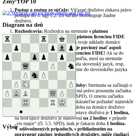
Ženy TOP 10
Postup a zostup zo súťaže:
Víťazné družstvo získava právo
postupu do 3. ligy C2. Zo súťaže nezostupuje žiadne
družstvo.
Diagram na deň
Rozhodcovia:
Rozhodcu na stretnutie
s platnou
rozhodcovskou triedou SŠZ a platnou licenciou FIDE
(minimálne NA) zabezpečuje na svoje náklady domáce
družstvo.
Každý klub v súťaži je povinný mať aspoň
jedného rozhodcu s platnou licenciou FIDE!
Ak sa do
súťaže prihlási družstvo zo zahraničia, musí na stretnutie
zabezpečiť rozhodcu, ktorý ovláda slovenský jazyk, resp.
zabezpečiť kvalifikované tlmočenie do slovenského jazyka
počas celého stretnutia!
Začiatok stretnutia a čakacie doby:
Stretnutia sa začínajú o
10:00 hod.
Hosťujúce družstvo má právo posunutia začiatku
stretnutia
o
± 1 hodinu
(čl. 6.1. SPD). O zmenu začiatku
stretnutia sú hostia povinný preukázateľne požiadať najneskôr
14 dni pred stretnutím. Čakacia doba na domáce družstvo
alebo na hráča zaradeného do zostavy družstva je
1 hodina,
na hosťujúce družstvo je stanovená
na 2 hodiny
v prípade
„vis major“ (čl. 5.5. SPD), inak je čakacia doba
1 hodina.
Výber
V odôvodnených prípadoch, s prihliadnutím na
oprávnené záujmy jednotlivých družstiev, môže riadiaci