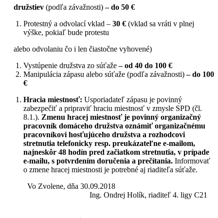
družstiev
(podľa závažnosti)
–
do 50 €
Protestný a odvolací vklad –
30 €
(vklad sa vráti v plnej
výške, pokiaľ bude protestu
alebo odvolaniu čo i len čiastočne vyhovené)
Vystúpenie družstva zo súťaže
–
od
40
do
100 €
Manipulácia zápasu alebo súťaže (podľa závažnosti)
–
do
100
€
Hracia miestnosť:
Usporiadateľ zápasu je povinný
zabezpečiť a pripraviť hraciu miestnosť v zmysle SPD (čl.
8.1.).
Zmenu hracej miestnosť je povinný organizačný
pracovník domáceho družstva oznámiť organizačnému
pracovníkovi hosťujúceho družstva a rozhodcovi
stretnutia telefonicky resp. preukázateľne e-mailom,
najneskôr 48 hodín pred začiatkom stretnutia, v prípade
e-mailu, s potvrdením doručenia a prečítania.
Informovať
o zmene hracej miestnosti je potrebné aj riaditeľa súťaže.
Vo Zvolene, dňa 30.09.2018
Ing. Ondrej Holík, riaditeľ 4. ligy C21