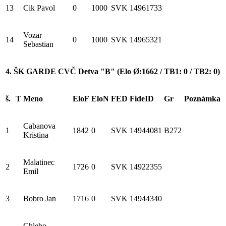
13
Cik Pavol
0
1000
SVK
14961733
Vozar
14
0
1000
SVK
14965321
Sebastian
4. ŠK GARDE CVČ Detva "B" (Elo Ø:1662 / TB1: 0 / TB2: 0)
š.
T
Meno
EloF
EloN
FED
FideID
Gr
Poznámka
Cabanova
1
1842
0
SVK
14944081
B272
Kristina
Malatinec
2
1726
0
SVK
14922355
Emil
3
Bobro Jan
1716
0
SVK
14944340
Chlebo