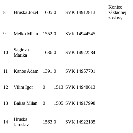
Koniec
8
Hruska Jozef
1605
0
SVK
14912813
základnej
zostavy.
9
Melko Milan
1552
0
SVK
14944545
Sagiova
10
1636
0
SVK
14922584
Marika
11
Kanos Adam
1391
0
SVK
14957701
12
Vilim Igor
0
1513
SVK
14948613
13
Baksa Milan
0
1505
SVK
14917998
Hruska
14
1563
0
SVK
14922185
Jaroslav