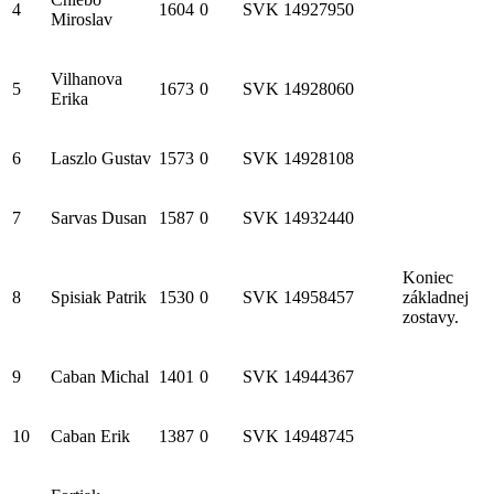
4
1604
0
SVK
14927950
Miroslav
Vilhanova
5
1673
0
SVK
14928060
Erika
6
Laszlo Gustav
1573
0
SVK
14928108
7
Sarvas Dusan
1587
0
SVK
14932440
Koniec
8
Spisiak Patrik
1530
0
SVK
14958457
základnej
zostavy.
9
Caban Michal
1401
0
SVK
14944367
10
Caban Erik
1387
0
SVK
14948745