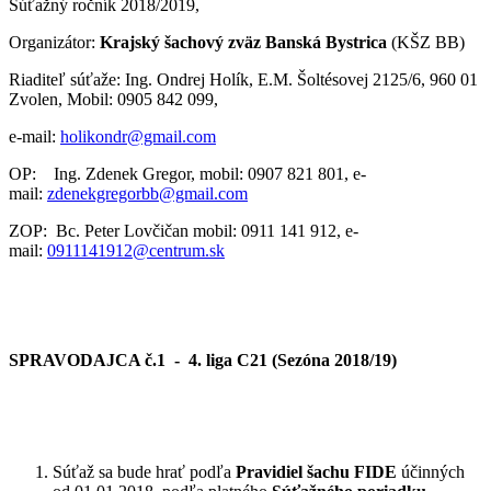
Súťažný ročník 2018/2019,
Organizátor:
Krajský šachový zväz Banská Bystrica
(KŠZ BB)
Riaditeľ súťaže: Ing. Ondrej Holík, E.M. Šoltésovej 2125/6, 960 01
Zvolen, Mobil: 0905 842 099,
e-mail:
holikondr@gmail.com
OP: Ing. Zdenek Gregor, mobil: 0907 821 801, e-
mail:
zdenekgregorbb@gmail.com
ZOP: Bc. Peter Lovčičan mobil: 0911 141 912, e-
mail:
0911141912@centrum.sk
SPRAVODAJCA
č.1
- 4. liga C21
(Sezóna 2018/19)
Súťaž sa bude hrať podľa
Pravidiel šachu FIDE
účinných