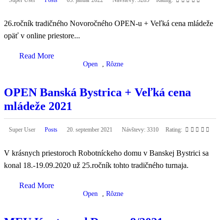
Super User
Posts
05. január 2022
Návštevy: 3285
Rating:
26.ročník tradičného Novoročného OPEN-u + Veľká cena mládeže
opäť v online priestore...
Read More
Open
,
Rôzne
OPEN Banská Bystrica + Veľká cena
mládeže 2021
Super User
Posts
20. september 2021
Návštevy: 3310
Rating:
V krásnych priestoroch Robotníckeho domu v Banskej Bystrici sa
konal 18.-19.09.2020 už 25.ročník tohto tradičného turnaja.
Read More
Open
,
Rôzne